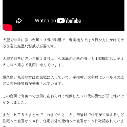
大型で非常に強い台風１３号の影響で、奄美地方では８日夕方にかけて土
砂災害に厳重な警戒が必要です。
大型で非常に強い台風１３号は、久米島の北西の海上を１時間におよそ１
５キロの速さで北西に進んでいます。
屋久島と奄美地方は強風域に入っていて、宇検村と大和村にレベル４の土
砂災害危険警報が発表されています。
この台風で奄美市では風にあおられて転倒した６０代の男性が頭に軽いけ
がをしました。
また、ＫＴＳのまとめでこれまでのところ、与論町で住宅が半壊するなど
住宅への被害が１４件、住宅以外の建物への被害が１５件確認されていま
す。