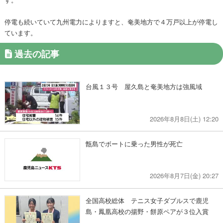
停電も続いていて九州電力によりますと、奄美地方で４万戸以上が停電し
ています。
過去の記事
台風１３号 屋久島と奄美地方は強風域
2026年8月8日(土) 12:20
甑島でボートに乗った男性が死亡
2026年8月7日(金) 20:27
全国高校総体 テニス女子ダブルスで鹿児
島・鳳凰高校の揚野・餅原ペアが３位入賞