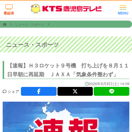
番組表
MENU
ニュース・スポーツ
ニュース・スポーツ
【速報】Ｈ３ロケット９号機 打ち上げを８月１１
日早朝に再延期 ＪＡＸＡ「気象条件整わず」
2026年8月8日(土) 14:09
シェア