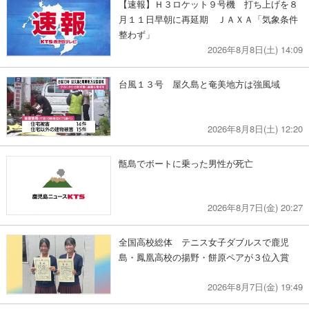
【速報】Ｈ３ロケット９号機 打ち上げを８
月１１日早朝に再延期 ＪＡＸＡ「気象条件
整わず」
2026年8月8日(土) 14:09
台風１３号 屋久島と奄美地方は強風域
2026年8月8日(土) 12:20
甑島でボートに乗った男性が死亡
2026年8月7日(金) 20:27
全国高校総体 テニス女子ダブルスで鹿児
島・鳳凰高校の揚野・餅原ペアが３位入賞
2026年8月7日(金) 19:49