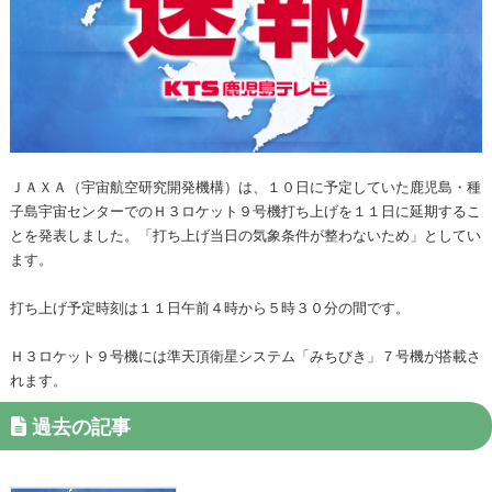
ＪＡＸＡ（宇宙航空研究開発機構）は、１０日に予定していた鹿児島・種
子島宇宙センターでのＨ３ロケット９号機打ち上げを１１日に延期するこ
とを発表しました。「打ち上げ当日の気象条件が整わないため」としてい
ます。
打ち上げ予定時刻は１１日午前４時から５時３０分の間です。
Ｈ３ロケット９号機には準天頂衛星システム「みちびき」７号機が搭載さ
れます。
過去の記事