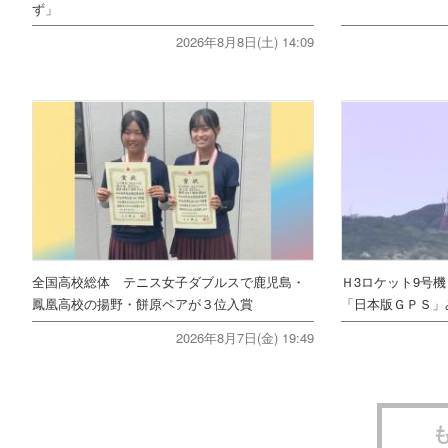
ず」
2026年8月8日(土) 14:09
全国高校総体 テニス女子ダブルスで鹿児島・
Ｈ3ロケット9号
鳳凰高校の揚野・餅原ペアが３位入賞
「日本版ＧＰＳ」
2026年8月7日(金) 19:49