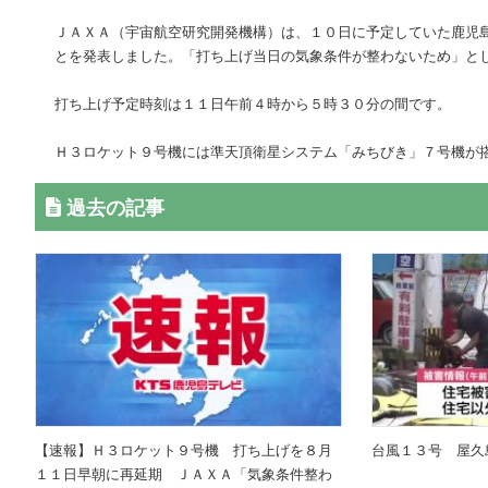
ＪＡＸＡ（宇宙航空研究開発機構）は、１０日に予定していた鹿児
とを発表しました。「打ち上げ当日の気象条件が整わないため」と
打ち上げ予定時刻は１１日午前４時から５時３０分の間です。
Ｈ３ロケット９号機には準天頂衛星システム「みちびき」７号機が
過去の記事
【速報】Ｈ３ロケット９号機 打ち上げを８月
台風１３号 屋久
１１日早朝に再延期 ＪＡＸＡ「気象条件整わ