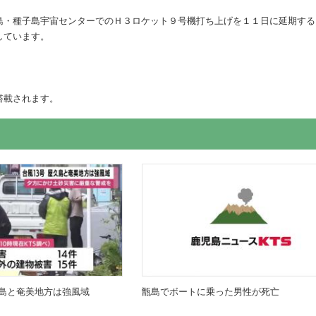
島・種子島宇宙センターでのＨ３ロケット９号機打ち上げを１１日に延期する
しています。
搭載されます。
島と奄美地方は強風域
甑島でボートに乗った男性が死亡