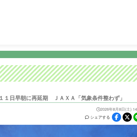
14:55
奇跡体験！アンビリバボー
15:55
ＦＮＳ九州８局共同制
ニュース
イベ
番組情報
天気
スポーツ
試
PROGRAM
WEATHER
NEWS/SPORTS
EVE
１１日早朝に再延期 ＪＡＸＡ「気象条件整わず」
2026年8月8日(土) 14
シェア
する