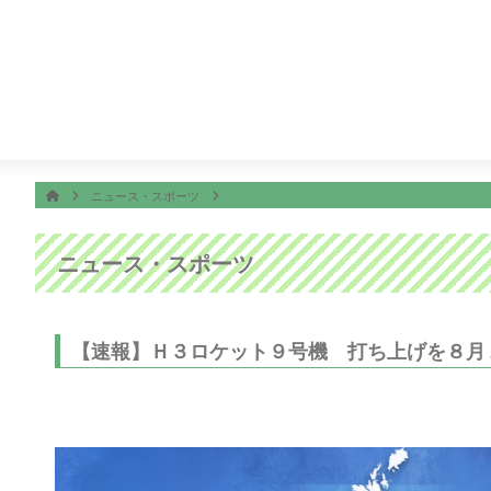
番組表
ON AIR
ぽよチャンネル
14:00
リリーとリリー〜大分アート旅〜
ホーム
HOME
ニュース・スポーツ
ニュース・スポーツ
【速報】Ｈ３ロケット９号機 打ち上げを８月