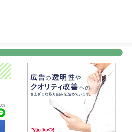
作「ドキュメント九州」
16:25
ちょっとバカりハカってみた!
新規登録
ログイン
ント
アナウンサー
会社情報
お知らせ
写会
ANNOUNCER
COMPANY
INFORMATION
NT
:09