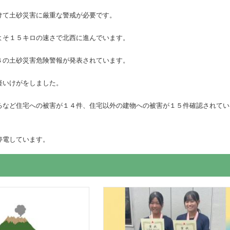
けて土砂災害に厳重な警戒が必要です。
よそ１５キロの速さで北西に進んでいます。
４の土砂災害危険警報が発表されています。
軽いけがをしました。
るなど住宅への被害が１４件、住宅以外の建物への被害が１５件確認されてい
停電しています。