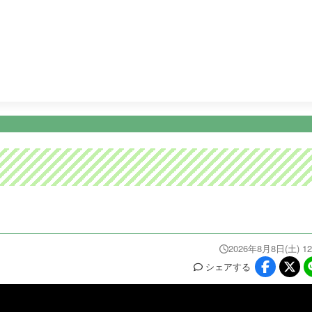
12:00
ＹＯＵは何しに日本へ？ 年々増加している訪日外国人。
ニュース
イベ
番組情報
天気
スポーツ
試
PROGRAM
WEATHER
NEWS/SPORTS
EVE
2026年8月8日(土) 12
シェア
する