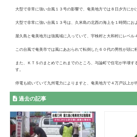
大型で非常に強い台風１３号の影響で、奄美地方では８日夕方にか
大型で非常に強い台風１３号は、久米島の北西の海上を１時間にお
屋久島と奄美地方は強風域に入っていて、宇検村と大和村にレベル
この台風で奄美市では風にあおられて転倒した６０代の男性が頭に
また、ＫＴＳのまとめでこれまでのところ、与論町で住宅が半壊す
す。
停電も続いていて九州電力によりますと、奄美地方で４万戸以上が
過去の記事