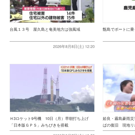
台風１３号 屋久島と奄美地方は強風域
甑島でボートに乗
2026年8月8日(土) 12:20
Ｈ3ロケット9号機 10日（月）早朝打ち上げ
姶良・霧島豪雨災
「日本版ＧＰＳ」みちびきを搭載
ばの復旧 現地リ