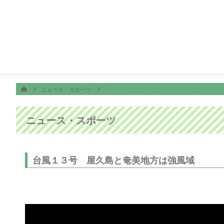
番組表
ON AIR
チャンネル
11:50
ＦＮＮ Ｌｉｖｅ Ｎｅｗｓ ｄａｙｓ
ホーム
HOME
ニュース・スポーツ
ニュース・スポーツ
台風１３号 屋久島と奄美地方は強風域