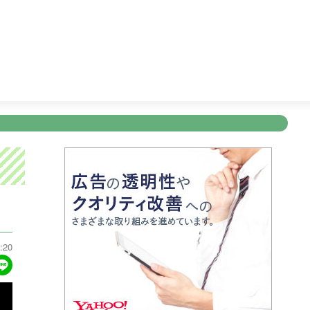
番組では、外国人たちの日本への玄関口、空港で勝手にお出迎えし
新規登録
ログイン
ント
アナウンサー
会社情報
お知らせ
写会
ANNOUNCER
COMPANY
INFORMATION
NT
:20