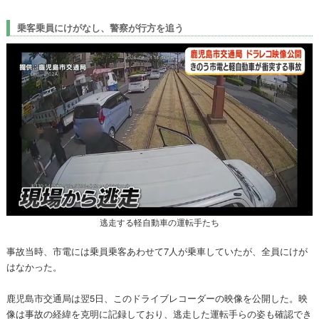
乗客乗員にけがなし、警察が行方を追う
逃走する軽自動車の運転手たち
事故当時、市電には乗員乗客あわせて7人が乗車していたが、全員にけが
はなかった。
鹿児島市交通局は翌5日、このドライブレコーダーの映像を公開した。映
像は事故の経緯を克明に記録しており、逃走した運転手らの姿も確認でき