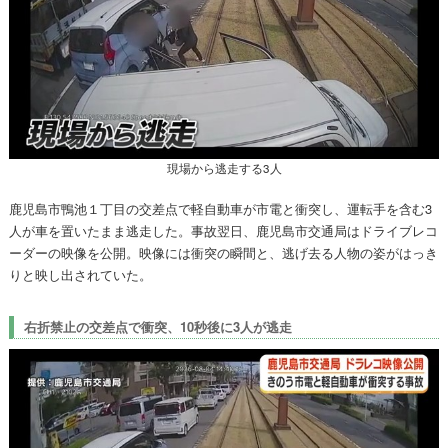
現場から逃走する3人
鹿児島市鴨池１丁目の交差点で軽自動車が市電と衝突し、運転手を含む3
人が車を置いたまま逃走した。事故翌日、鹿児島市交通局はドライブレコ
ーダーの映像を公開。映像には衝突の瞬間と、逃げ去る人物の姿がはっき
りと映し出されていた。
右折禁止の交差点で衝突、10秒後に3人が逃走