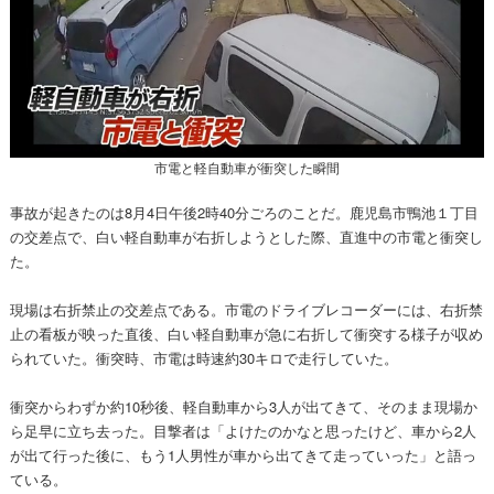
市電と軽自動車が衝突した瞬間
事故が起きたのは8月4日午後2時40分ごろのことだ。鹿児島市鴨池１丁目
の交差点で、白い軽自動車が右折しようとした際、直進中の市電と衝突し
た。
現場は右折禁止の交差点である。市電のドライブレコーダーには、右折禁
止の看板が映った直後、白い軽自動車が急に右折して衝突する様子が収め
られていた。衝突時、市電は時速約30キロで走行していた。
衝突からわずか約10秒後、軽自動車から3人が出てきて、そのまま現場か
ら足早に立ち去った。目撃者は「よけたのかなと思ったけど、車から2人
が出て行った後に、もう1人男性が車から出てきて走っていった」と語っ
ている。