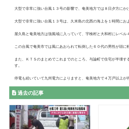
大型で非常に強い台風１３号の影響で、奄美地方では８日夕方にか
大型で非常に強い台風１３号は、久米島の北西の海上を１時間にお
屋久島と奄美地方は強風域に入っていて、宇検村と大和村にレベル
この台風で奄美市では風にあおられて転倒した６０代の男性が頭に
また、ＫＴＳのまとめでこれまでのところ、与論町で住宅が半壊す
す。
停電も続いていて九州電力によりますと、奄美地方で４万戸以上が
過去の記事