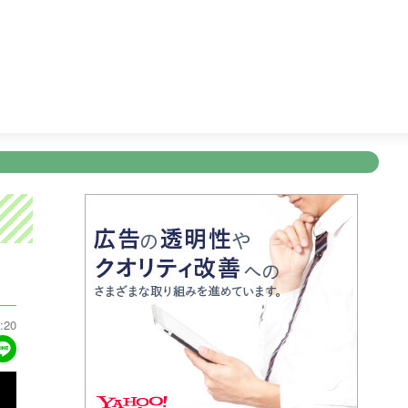
ィズ夢の映画出演大作戦！
13:55
ぽよチャンネル
14:00
新規登録
ログイン
ント
アナウンサー
会社情報
お知らせ
写会
ANNOUNCER
COMPANY
INFORMATION
NT
:20