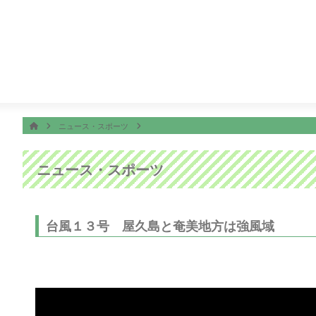
番組表
ON AIR
て、客船の港、イベント会場でもＹＯＵに直撃インタビュー！
ホーム
HOME
ニュース・スポーツ
ニュース・スポーツ
台風１３号 屋久島と奄美地方は強風域