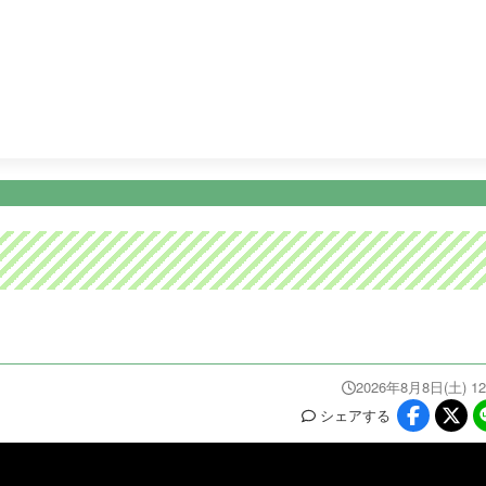
13:25
映画『ミニオンズ＆モンスターズ』公開記念特番！バッテリ
ニュース
イベ
番組情報
天気
スポーツ
試
PROGRAM
WEATHER
NEWS/SPORTS
EVE
2026年8月8日(土) 12
シェア
する