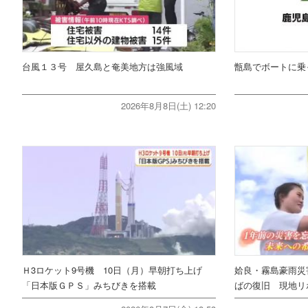
台風１３号 屋久島と奄美地方は強風域
甑島でボートに乗
2026年8月8日(土) 12:20
Ｈ3ロケット9号機 10日（月）早朝打ち上げ
姶良・霧島豪雨災
「日本版ＧＰＳ」みちびきを搭載
ばの復旧 現地リ