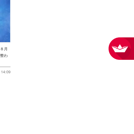
を８月
件整わ
14:09