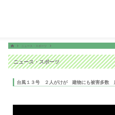
番組表
ON AIR
ース＆スポーツ
24:45
Ｋａｇｏｓｈｉｍａ 見っどナイト
ホーム
HOME
ニュース・スポーツ
ニュース・スポーツ
台風１３号 ２人がけが 建物にも被害多数 