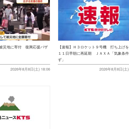
被災地に寄付 復興応援バザ
【速報】Ｈ３ロケット９号機 打ち上げ
１１日早朝に再延期 ＪＡＸＡ「気象条
ず」
2026年8月8日(土) 18:06
2026年8月8日(土) 