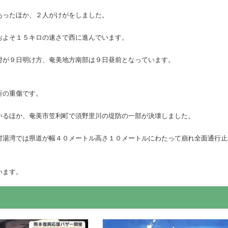
あったほか、２人がけがをしました。
およそ１５キロの速さで西に進んでいます。
村が９日明け方、奄美地方南部は９日昼前となっています。
折の重傷です。
いるほか、奄美市笠利町で須野里川の堤防の一部が決壊しました。
村湯湾では県道が幅４０メートル高さ１０メートルにわたって崩れ全面通行止
います。