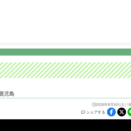
25:15
ふわり愛
25:45
パンサー尾形のどんぶり旅 〜ニッポン
ニュース
イベ
番組情報
天気
スポーツ
試
PROGRAM
WEATHER
NEWS/SPORTS
EVE
鹿児島
2026年8月8日(土) 18
シェア
する