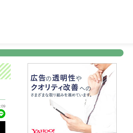
のうまい！にサンキュー〜
26:15
ディノスＴＨＥストア
2
新規登録
ログイン
ント
アナウンサー
会社情報
お知らせ
写会
ANNOUNCER
COMPANY
INFORMATION
NT
:09