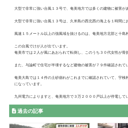
大型で非常に強い台風１３号で、奄美地方では多くの建物に被害が
大型で非常に強い台風１３号は、久米島の西北西の海上を１時間に
風速１５メートル以上の強風域を抜けるのは、奄美地方北部と十島
この台風でけが人が出ています。
奄美市では２人が風にあおられて転倒し、このうち３０代女性が骨
また、与論町で住宅が半壊するなど建物の被害が７９件確認されて
奄美大島では１４件の土砂崩れがこれまでに確認されていて、宇検
になっています。
九州電力によりますと、奄美地方で３万２０００戸以上が停電して
過去の記事