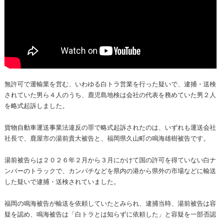
無許可で運輸業を営む、いわゆる白トラ営業を行った疑いで、逮捕・送検
されていた男ら４人のうち、鹿児島地検は会社の代表を務めていた男２人
を略式起訴しました。
貨物自動車運送事業法違反の罪で略式起訴されたのは、いずれも運送会社
社長で、鹿屋市の湯前貴大被告と、福岡県久山町の鳴海雄樹被告です。
湯前被告らは２０２６年２月から３月にかけて国の許可を得ていない白ナ
ンバーのトラックで、カンパチなどを県内の港から県外の市場などに輸送
した疑いで逮捕・送検されていました。
福岡の鳴海被告が輸送を依頼していたとみられ、逮捕当時、湯前被告は容
疑を認め、鳴海被告は「白トラとは知らずに依頼した」と容疑を一部否認