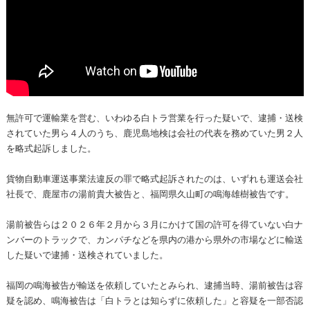
無許可で運輸業を営む、いわゆる白トラ営業を行った疑いで、逮捕・送検
されていた男ら４人のうち、鹿児島地検は会社の代表を務めていた男２人
を略式起訴しました。
貨物自動車運送事業法違反の罪で略式起訴されたのは、いずれも運送会社
社長で、鹿屋市の湯前貴大被告と、福岡県久山町の鳴海雄樹被告です。
湯前被告らは２０２６年２月から３月にかけて国の許可を得ていない白ナ
ンバーのトラックで、カンパチなどを県内の港から県外の市場などに輸送
した疑いで逮捕・送検されていました。
福岡の鳴海被告が輸送を依頼していたとみられ、逮捕当時、湯前被告は容
疑を認め、鳴海被告は「白トラとは知らずに依頼した」と容疑を一部否認