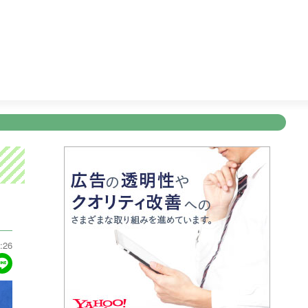
！第１部
18:09
ＫＴＳライブニュース
19:00
明治安田Ｊ
新規登録
ログイン
ント
アナウンサー
会社情報
お知らせ
写会
ANNOUNCER
COMPANY
INFORMATION
NT
:26