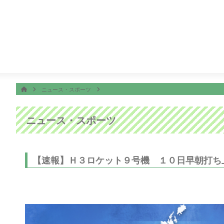
番組表
ON AIR
ｉロボティクステレビショッピング
14:50
ぽよチャンネル
ホーム
HOME
ニュース・スポーツ
ニュース・スポーツ
【速報】Ｈ３ロケット９号機 １０日早朝打ち