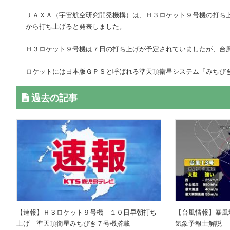
ＪＡＸＡ（宇宙航空研究開発機構）は、Ｈ３ロケット９号機の打ち
から打ち上げると発表しました。
Ｈ３ロケット９号機は７日の打ち上げが予定されていましたが、台
ロケットには日本版ＧＰＳと呼ばれる準天頂衛星システム「みちび
過去の記事
【速報】Ｈ３ロケット９号機 １０日早朝打ち
【台風情報】暴風
上げ 準天頂衛星みちびき７号機搭載
気象予報士解説