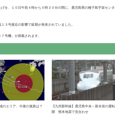
上げを、１０日午前４時から５時３０分の間に、鹿児島県の種子島宇宙センタ
風１３号接近の影響で延期が発表されていました。
き７号機」が搭載されます。
域のエリア、今後の進路は？
【九州新幹線】鹿児島中央～新水俣の運
開 熊本地震で見合わせ