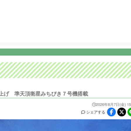
14:55
ミキティダイニング
15:45
Ｌｉｖｅ Ｎｅｗｓ イット
ニュース
イベ
番組情報
天気
スポーツ
試
PROGRAM
WEATHER
NEWS/SPORTS
EVE
上げ 準天頂衛星みちびき７号機搭載
2026年8月7日(金) 15
シェア
する