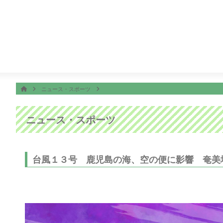
番組表
ON AIR
ッピング
4:55
ビタブリッドジャパンテレビショッピング
ホーム
HOME
ニュース・スポーツ
ニュース・スポーツ
台風１３号 鹿児島の海、空の便に影響 奄美