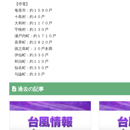
【停電】
奄美市：約１５９０戸
十島村：約４０戸
大和村：約１１７０戸
宇検村：約１３０戸
瀬戸内町：約１７１０戸
喜界町：約２８２０戸
徳之島町：１０戸未満
伊仙町：約３３０戸
和泊町：約１１０戸
知名町：約３５０戸
与論町：約３０戸
過去の記事