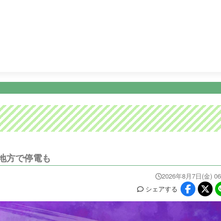
5:25
めざましテレビ
9:00
ノンストップ！
11:24
チェッ
ニュース
イベ
番組情報
天気
スポーツ
試
PROGRAM
WEATHER
NEWS/SPORTS
EVE
地方で停電も
2026年8月7日(金) 06
シェア
する