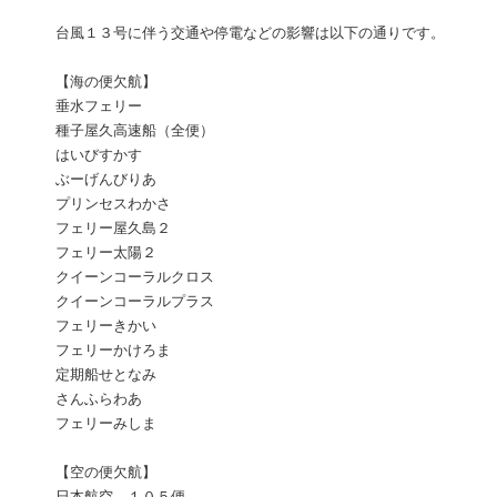
台風１３号に伴う交通や停電などの影響は以下の通りです。
【海の便欠航】
垂水フェリー
種子屋久高速船（全便）
はいびすかす
ぶーげんびりあ
プリンセスわかさ
フェリー屋久島２
フェリー太陽２
クイーンコーラルクロス
クイーンコーラルプラス
フェリーきかい
フェリーかけろま
定期船せとなみ
さんふらわあ
フェリーみしま
【空の便欠航】
日本航空 １０５便