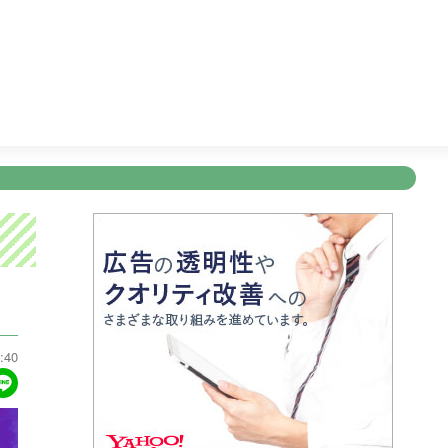
ク！かごしま
11:30
ＦＮＮ Ｌｉｖｅ Ｎｅｗｓ ｄａｙｓ
新規登録
ログイン
ント
アナウンサー
会社情報
お知らせ
写会
ANNOUNCER
COMPANY
INFORMATION
NT
:40