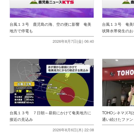
台風１３号 鹿児島の海、空の便に影響 奄美
台風１３号 奄美
地方で停電も
状降水帯発生のお
2026年8月7日(金) 06:40
台風１３号 ７日朝～昼前にかけて奄美地方に
TOHOシネマズ与
接近の見込み
通い続けたファ
2026年8月6日(木) 22:08