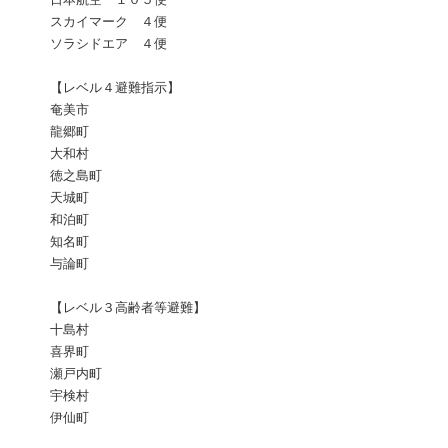
スカイマーク ４便
ソラシドエア ４便
【レベル４避難指示】
奄美市
龍郷町
大和村
徳之島町
天城町
和泊町
知名町
与論町
【レベル３高齢者等避難】
十島村
喜界町
瀬戸内町
宇検村
伊仙町