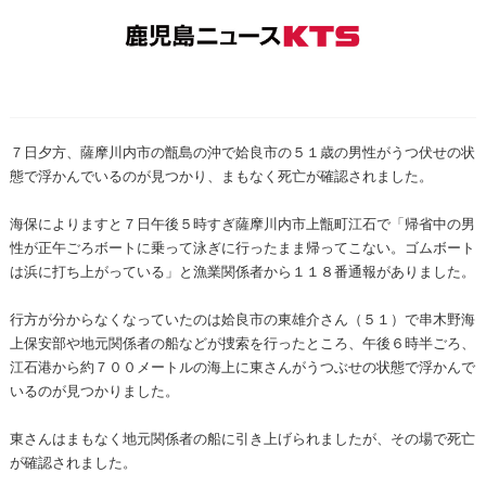
７日夕方、薩摩川内市の甑島の沖で姶良市の５１歳の男性がうつ伏せの状
態で浮かんでいるのが見つかり、まもなく死亡が確認されました。
海保によりますと７日午後５時すぎ薩摩川内市上甑町江石で「帰省中の男
性が正午ごろボートに乗って泳ぎに行ったまま帰ってこない。ゴムボート
は浜に打ち上がっている」と漁業関係者から１１８番通報がありました。
行方が分からなくなっていたのは姶良市の東雄介さん（５１）で串木野海
上保安部や地元関係者の船などが捜索を行ったところ、午後６時半ごろ、
江石港から約７００メートルの海上に東さんがうつぶせの状態で浮かんで
いるのが見つかりました。
東さんはまもなく地元関係者の船に引き上げられましたが、その場で死亡
が確認されました。