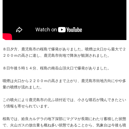
８日夕方、鹿児島市の桜島で爆発がありました。噴煙は火口から最大で２
２００ｍの高さに達し、鹿児島市街地で降灰が観測されました。
８日午後５時１４分、桜島の南岳山頂火口で爆発がありました。
噴煙は火口から２２００ｍの高さまで上がり、鹿児島市街地方向にやや多
量の噴煙が流れました。
この噴火により鹿児島市の北ふ頭付近では、小さな噴石が飛んできたとい
う情報も寄せられています。
桜島では、姶良カルデラの地下深部にマグマが長期にわたり蓄積した状態
で、火山ガスの放出量も概ね多い状態であることから、気象台は今後も噴