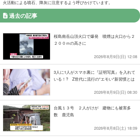
火活動による噴石、降灰に注意するよう呼びかけています。
過去の記事
桜島南岳山頂火口で爆発 噴煙は火口から２
２００ｍの高さに
2026年8月9日(日) 12:08
3人に1人がスマホ裏に『証明写真』を入れて
いる！? Z世代に流行の"エモい"新習慣とは
2026年8月9日(日) 08:30
台風１３号 ２人がけが 建物にも被害多
数 鹿児島
2026年8月8日(土) 18:09