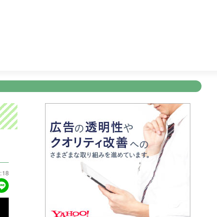
ズン２
25:25
ゴッドタン
25:55
テレビショッピング
2
新規登録
ログイン
ント
アナウンサー
会社情報
お知らせ
写会
ANNOUNCER
COMPANY
INFORMATION
NT
:18