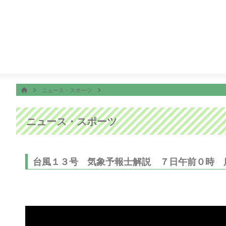
番組表
ON AIR
24:15
ぽよチャンネル
24:20
かまいたちの机上の空論城
ホーム
HOME
ニュース・スポーツ
ニュース・スポーツ
台風１３号 気象予報士解説 ７日午前０時 