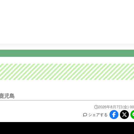
24:50
相葉◎×部
25:20
河内あづきの鹿児島あっちこっち シー
ニュース
イベ
番組情報
天気
スポーツ
試
PROGRAM
WEATHER
NEWS/SPORTS
EVE
鹿児島
2026年8月7日(金) 00
シェア
する