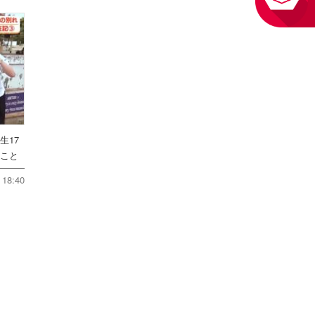
生17
たこと
18:40