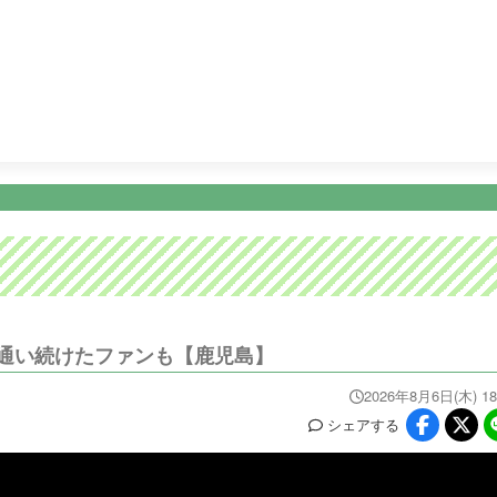
20:00
街グルメをマジ探索！かまいまち
21:00
ナゾトレＭＡＸ
ニュース
イベ
番組情報
天気
スポーツ
試
PROGRAM
WEATHER
NEWS/SPORTS
EVE
長年通い続けたファンも【鹿児島】
2026年8月6日(木) 18
シェア
する