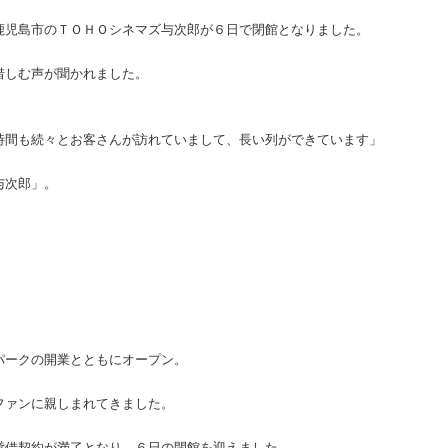
鹿児島市のＴＯＨＯシネマズ与次郎が６日で閉館となりました。
惜しむ声が聞かれました。
時間も続々とお客さんが訪れていまして、長い列ができています」
与次郎」。
パークの開業とともにオープン。
ファンに親しまれてきました。
貸借契約が満了となり、６日の閉館を迎えました。