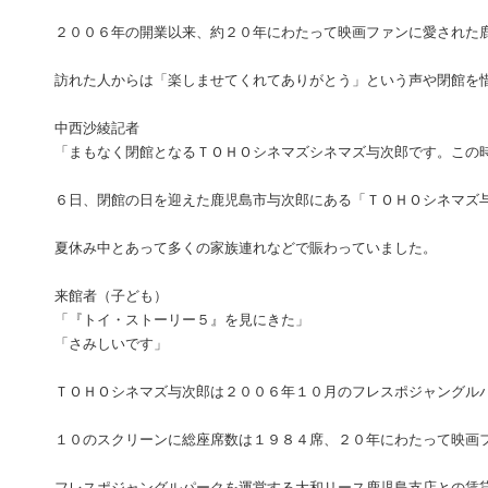
２００６年の開業以来、約２０年にわたって映画ファンに愛された
訪れた人からは「楽しませてくれてありがとう」という声や閉館を
中西沙綾記者
「まもなく閉館となるＴＯＨＯシネマズシネマズ与次郎です。この
６日、閉館の日を迎えた鹿児島市与次郎にある「ＴＯＨＯシネマズ
夏休み中とあって多くの家族連れなどで賑わっていました。
来館者（子ども）
「『トイ・ストーリー５』を見にきた」
「さみしいです」
ＴＯＨＯシネマズ与次郎は２００６年１０月のフレスポジャングル
１０のスクリーンに総座席数は１９８４席、２０年にわたって映画
フレスポジャングルパークを運営する大和リース鹿児島支店との賃