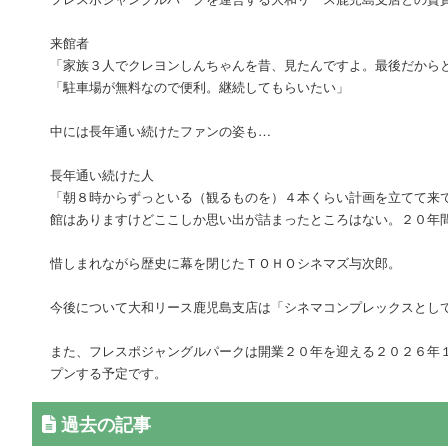
来館者
「家族３人でクレヨンしんちゃんを昔、見たんですよ。最後だから
「駐車場が無料なので便利。継続してもらいたい」
中には長年通い続けたファンの姿も…
長年通い続けた人
「朝８時からずっといる（観るものを）４本くらい計画を立てて来
館はありますけどここしか思い出が詰まったところはない。２０年
惜しまれながら歴史に幕を閉じたＴＯＨＯシネマズ与次郎。
今後について大和リース鹿児島支店は「シネマコンプレックスとし
また、フレスポジャングルパークは開業２０年を迎える２０２６年
プンする予定です。
過去の記事