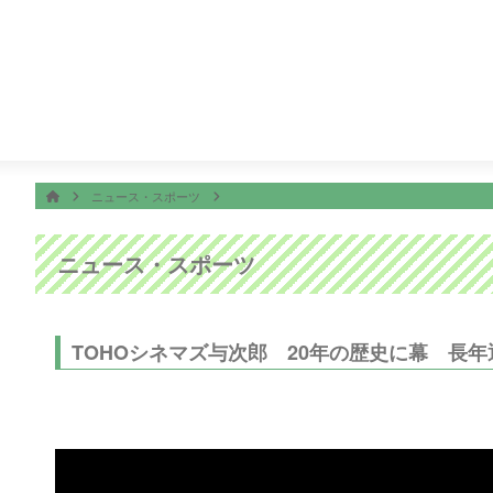
番組表
ON AIR
！第１部
18:09
ＫＴＳライブニュース
19:00
ＳＴＡＲ
ホーム
HOME
ニュース・スポーツ
ニュース・スポーツ
TOHOシネマズ与次郎 20年の歴史に幕 