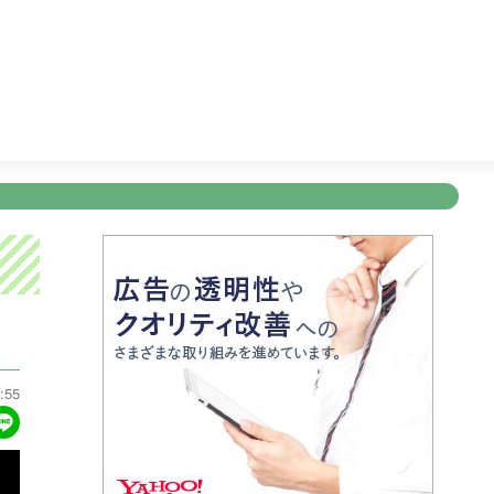
ＸＸ
21:54
ＫＴＳニュース
22:00
＜木曜劇場＞ラストノ
新規登録
ログイン
ント
アナウンサー
会社情報
お知らせ
写会
ANNOUNCER
COMPANY
INFORMATION
NT
:55