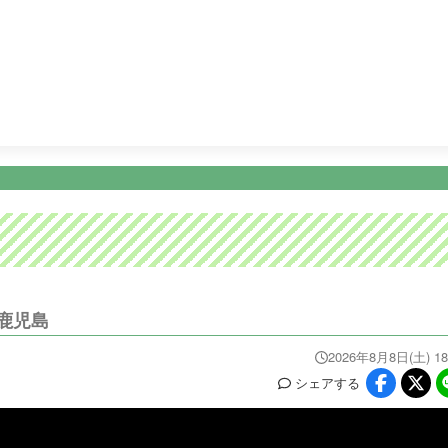
23:40
＜土ドラ＞ミッドナイト屋台 Ｓｅａｓｏｎ２〜ル・モンド
ニュース
イベ
番組情報
天気
スポーツ
試
PROGRAM
WEATHER
NEWS/SPORTS
EVE
鹿児島
2026年8月8日(土) 18
シェア
する