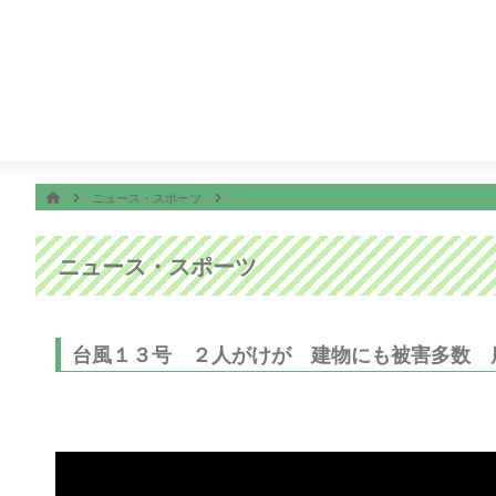
番組表
ON AIR
で考えた！ドッキリＧＰ
23:10
さんまのお笑い向上委員会
ホーム
HOME
ニュース・スポーツ
ニュース・スポーツ
台風１３号 ２人がけが 建物にも被害多数 