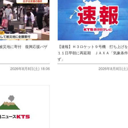
被災地に寄付 復興応援バザ
【速報】Ｈ３ロケット９号機 打ち上げ
１１日早朝に再延期 ＪＡＸＡ「気象条
ず」
2026年8月8日(土) 18:06
2026年8月8日(土) 