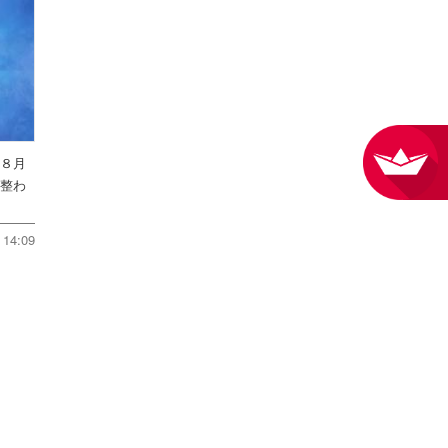
を８月
件整わ
14:09