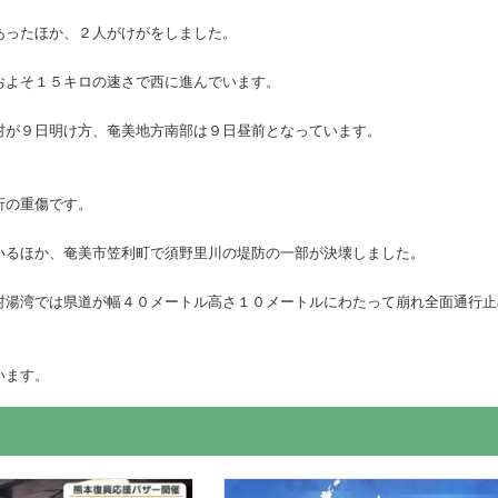
あったほか、２人がけがをしました。
およそ１５キロの速さで西に進んでいます。
村が９日明け方、奄美地方南部は９日昼前となっています。
折の重傷です。
いるほか、奄美市笠利町で須野里川の堤防の一部が決壊しました。
村湯湾では県道が幅４０メートル高さ１０メートルにわたって崩れ全面通行止
います。