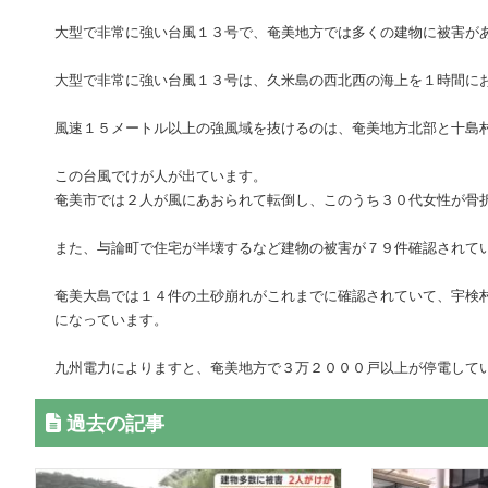
大型で非常に強い台風１３号で、奄美地方では多くの建物に被害が
大型で非常に強い台風１３号は、久米島の西北西の海上を１時間に
風速１５メートル以上の強風域を抜けるのは、奄美地方北部と十島
この台風でけが人が出ています。
奄美市では２人が風にあおられて転倒し、このうち３０代女性が骨
また、与論町で住宅が半壊するなど建物の被害が７９件確認されて
奄美大島では１４件の土砂崩れがこれまでに確認されていて、宇検
になっています。
九州電力によりますと、奄美地方で３万２０００戸以上が停電して
過去の記事