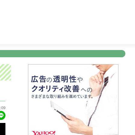
ゥ〜
24:35
ＦＮＮニュース＆スポーツ
24:45
Ｋａｇｏｓ
新規登録
ログイン
ント
アナウンサー
会社情報
お知らせ
写会
ANNOUNCER
COMPANY
INFORMATION
NT
:09