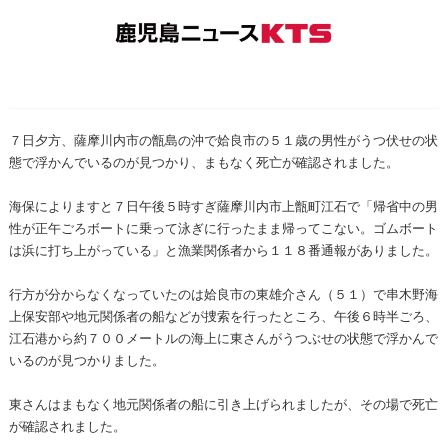
７日夕方、薩摩川内市の甑島の沖で姶良市の５１歳の男性がうつ伏せの状
態で浮かんでいるのが見つかり、まもなく死亡が確認されました。
海保によりますと７日午後５時すぎ薩摩川内市上甑町江石で「帰省中の男
性が正午ごろボートに乗って泳ぎに行ったまま帰ってこない。ゴムボート
は浜に打ち上がっている」と漁業関係者から１１８番通報がありました。
行方が分からなくなっていたのは姶良市の東雄介さん（５１）で串木野海
上保安部や地元関係者の船などが捜索を行ったところ、午後６時半ごろ、
江石港から約７００メートルの海上に東さんがうつぶせの状態で浮かんで
いるのが見つかりました。
東さんはまもなく地元関係者の船に引き上げられましたが、その場で死亡
が確認されました。