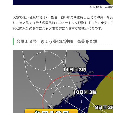
台風13号、昼頃
大型で強い台風13号は7日昼頃、強い勢力を維持したまま沖縄・奄
り、徳之島では最大瞬間風速41.2メートルを観測しました。奄美・
線状降水帯の発生による大雨災害にも厳重な警戒が必要です。
台風１３号 きょう昼頃に沖縄・奄美を直撃