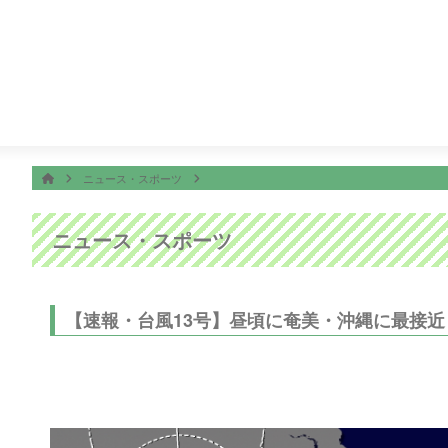
番組表
ON AIR
リッドジャパンテレビショッピング
5:25
めざましテレビ
ホーム
HOME
ニュース・スポーツ
ニュース・スポーツ
【速報・台風13号】昼頃に奄美・沖縄に最接近