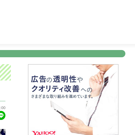
ＮＮ Ｌｉｖｅ Ｎｅｗｓ ｄａｙｓ
11:47
ぽかぽか
13:5
新規登録
ログイン
ント
アナウンサー
会社情報
お知らせ
写会
ANNOUNCER
COMPANY
INFORMATION
NT
:00