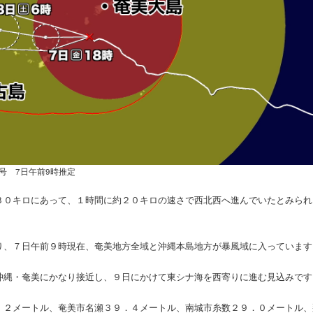
3号 7日午前9時推定
３０キロにあって、１時間に約２０キロの速さで西北西へ進んでいたとみられ
り、７日午前９時現在、奄美地方全域と沖縄本島地方が暴風域に入っています
沖縄・奄美にかなり接近し、９日にかけて東シナ海を西寄りに進む見込みです
．２メートル、奄美市名瀬３９．４メートル、南城市糸数２９．０メートル、