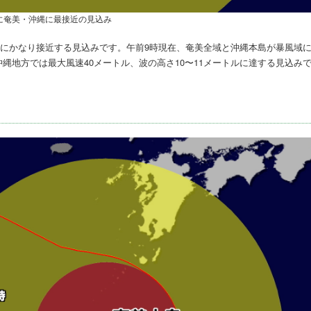
に奄美・沖縄に最接近の見込み
美にかなり接近する見込みです。午前9時現在、奄美全域と沖縄本島が暴風域
沖縄地方では最大風速40メートル、波の高さ10〜11メートルに達する見込み