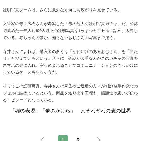
証明写真ブームは、さらに意外な方向にも広がりを見せている。
文筆家の寺井広樹さんが考案した「赤の他人の証明写真ガチャ」だ。公募
で集めた一般人1,400人以上の証明写真を1枚ずつカプセルに詰め、販売し
ている。赤ちゃんのほか、知らないおじさんの写真まで揃う。
寺井さんによれば、購入者の多くは「かわいげのあるおじさん」を「当た
り」と捉えているという。さらに、会話が苦手な人がこのガチャの写真を
スマホの裏に入れ、突っ込まれることでコミュニケーションのきっかけに
しているケースもあるそうだ。
そしてこの証明写真、寺井さんの家族やご近所の方々が1枚1枚手作業でカ
プセルに詰めているという。商品を送り出す工程も、話題性や思いが伝わ
るエピソードとなっている。
「魂の表現」「夢のかけら」 人それぞれの裏の世界
1
2