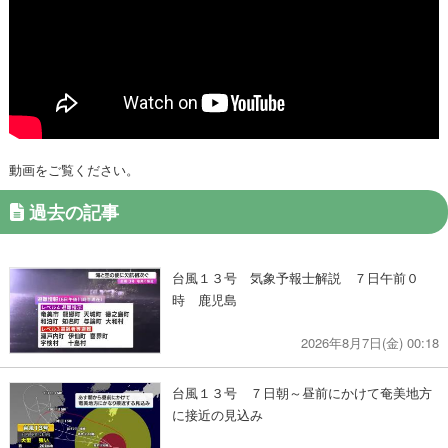
動画をご覧ください。
過去の記事
台風１３号 気象予報士解説 ７日午前０
時 鹿児島
2026年8月7日(金) 00:18
台風１３号 ７日朝～昼前にかけて奄美地方
に接近の見込み