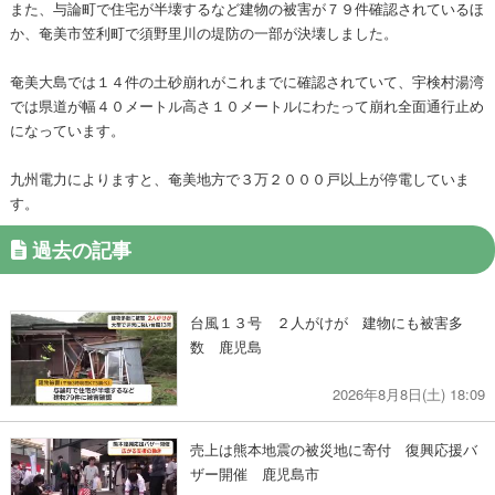
また、与論町で住宅が半壊するなど建物の被害が７９件確認されているほ
か、奄美市笠利町で須野里川の堤防の一部が決壊しました。
奄美大島では１４件の土砂崩れがこれまでに確認されていて、宇検村湯湾
では県道が幅４０メートル高さ１０メートルにわたって崩れ全面通行止め
になっています。
九州電力によりますと、奄美地方で３万２０００戸以上が停電していま
す。
過去の記事
台風１３号 ２人がけが 建物にも被害多
数 鹿児島
2026年8月8日(土) 18:09
売上は熊本地震の被災地に寄付 復興応援バ
ザー開催 鹿児島市