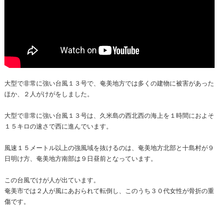
大型で非常に強い台風１３号で、奄美地方では多くの建物に被害があった
ほか、２人がけがをしました。
大型で非常に強い台風１３号は、久米島の西北西の海上を１時間におよそ
１５キロの速さで西に進んでいます。
風速１５メートル以上の強風域を抜けるのは、奄美地方北部と十島村が９
日明け方、奄美地方南部は９日昼前となっています。
この台風でけが人が出ています。
奄美市では２人が風にあおられて転倒し、このうち３０代女性が骨折の重
傷です。