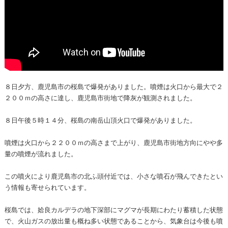
８日夕方、鹿児島市の桜島で爆発がありました。噴煙は火口から最大で２
２００ｍの高さに達し、鹿児島市街地で降灰が観測されました。
８日午後５時１４分、桜島の南岳山頂火口で爆発がありました。
噴煙は火口から２２００ｍの高さまで上がり、鹿児島市街地方向にやや多
量の噴煙が流れました。
この噴火により鹿児島市の北ふ頭付近では、小さな噴石が飛んできたとい
う情報も寄せられています。
桜島では、姶良カルデラの地下深部にマグマが長期にわたり蓄積した状態
で、火山ガスの放出量も概ね多い状態であることから、気象台は今後も噴