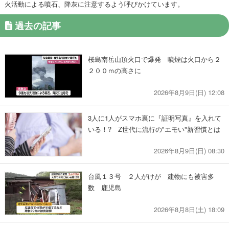
火活動による噴石、降灰に注意するよう呼びかけています。
過去の記事
桜島南岳山頂火口で爆発 噴煙は火口から２
２００ｍの高さに
2026年8月9日(日) 12:08
3人に1人がスマホ裏に『証明写真』を入れて
いる！? Z世代に流行の"エモい"新習慣とは
2026年8月9日(日) 08:30
台風１３号 ２人がけが 建物にも被害多
数 鹿児島
2026年8月8日(土) 18:09