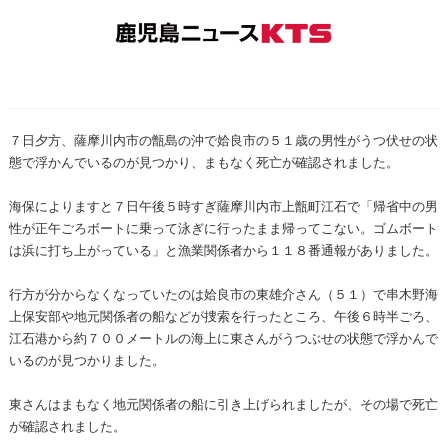
７日夕方、薩摩川内市の甑島の沖で姶良市の５１歳の男性がうつ伏せの状
態で浮かんでいるのが見つかり、まもなく死亡が確認されました。
海保によりますと７日午後５時すぎ薩摩川内市上甑町江石で「帰省中の男
性が正午ごろボートに乗って泳ぎに行ったまま帰ってこない。ゴムボート
は浜に打ち上がっている」と漁業関係者から１１８番通報がありました。
行方が分からなくなっていたのは姶良市の東雄介さん（５１）で串木野海
上保安部や地元関係者の船などが捜索を行ったところ、午後６時半ごろ、
江石港から約７００メートルの海上に東さんがうつぶせの状態で浮かんで
いるのが見つかりました。
東さんはまもなく地元関係者の船に引き上げられましたが、その場で死亡
が確認されました。