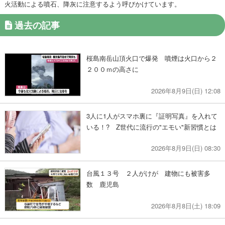
火活動による噴石、降灰に注意するよう呼びかけています。
過去の記事
桜島南岳山頂火口で爆発 噴煙は火口から２
２００ｍの高さに
2026年8月9日(日) 12:08
3人に1人がスマホ裏に『証明写真』を入れて
いる！? Z世代に流行の"エモい"新習慣とは
2026年8月9日(日) 08:30
台風１３号 ２人がけが 建物にも被害多
数 鹿児島
2026年8月8日(土) 18:09