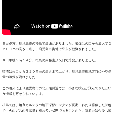
８日夕方、鹿児島市の桜島で爆発がありました。噴煙は火口から最大で２
２００ｍの高さに達し、鹿児島市街地で降灰が観測されました。
８日午後５時１４分、桜島の南岳山頂火口で爆発がありました。
噴煙は火口から２２００ｍの高さまで上がり、鹿児島市街地方向にやや多
量の噴煙が流れました。
この噴火により鹿児島市の北ふ頭付近では、小さな噴石が飛んできたとい
う情報も寄せられています。
桜島では、姶良カルデラの地下深部にマグマが長期にわたり蓄積した状態
で、火山ガスの放出量も概ね多い状態であることから、気象台は今後も噴